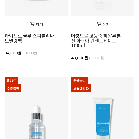
담기
담기
하이드로 블루 스피룰리나
데쌍브르 고농축 히알루론
모델링팩
산 아쿠아 컨센트레이트
100ml
34,800원
38000원
48,000원
89000원
BEST
수분공급
수분충전
보습력강화