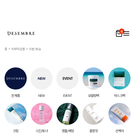
0
홈
피부타입별
수분/보습
전 제품
NEW
EVENT
모델링팩
마스크팩
크림
스킨/토너
앰플/세럼
클렌징
선케어