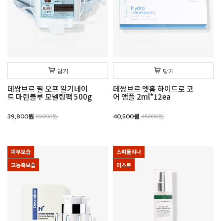
담기
담기
데쌍브르 필 오프 알기네이
데쌍브르 엣홈 하이드로 코
트 마린블루 모델링팩 500g
어 앰플 2ml*12ea
39,800원
69000원
40,500원
45000원
피부보습
스피룰리나
고농축보습
미스트