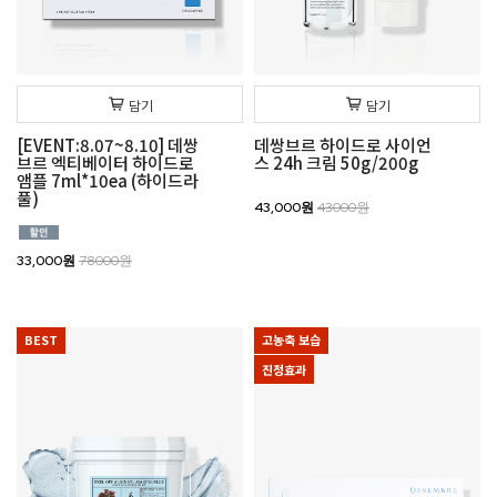
담기
담기
[EVENT:8.07~8.10] 데쌍
데쌍브르 하이드로 사이언
브르 엑티베이터 하이드로
스 24h 크림 50g/200g
앰플 7ml*10ea (하이드라
풀)
43,000원
43000원
33,000원
78000원
BEST
고농축 보습
진정효과