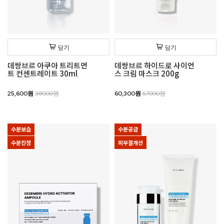
담기
담기
데쌍브르 아쿠아 트리트먼
데쌍브르 하이드로 사이언
트 컨센트레이트 30ml
스 크림 마스크 200g
25,600원
38000원
60,300원
67000원
수분보습
수분공급
수분진정
피부결개선