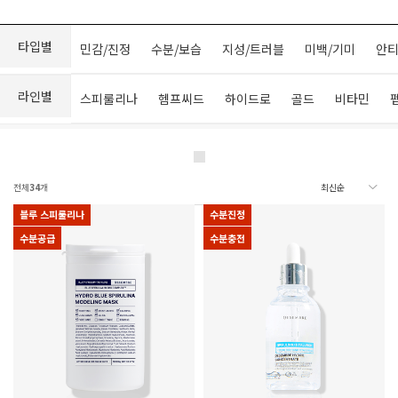
타입별
민감/진정
수분/보습
지성/트러블
미백/기미
안티
라인별
스피룰리나
헴프씨드
하이드로
골드
비타민
전체
34
개
블루 스피룰리나
수분진정
수분공급
수분충전