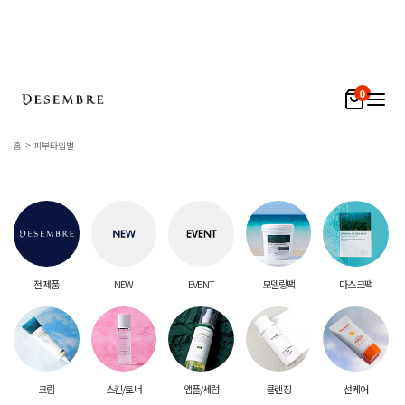
0
홈
피부타입별
전 제품
NEW
EVENT
모델링팩
마스크팩
크림
스킨/토너
앰플/세럼
클렌징
선케어