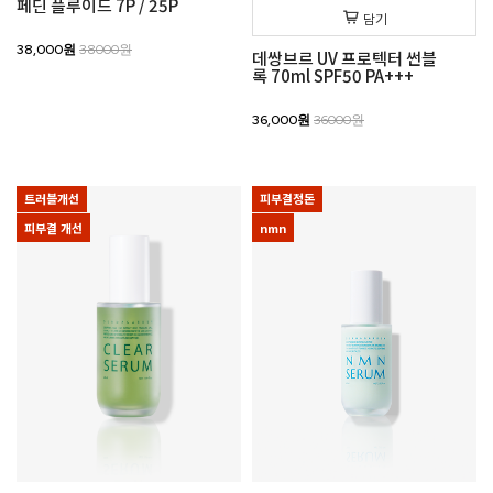
페딘 플루이드 7P / 25P
담기
38,000원
38000원
데쌍브르 UV 프로텍터 썬블
록 70ml SPF50 PA+++
36,000원
36000원
트러블개선
피부결정돈
피부결 개선
nmn