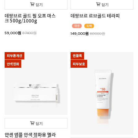
담기
담기
데쌍브르 골드 필 오프 마스
데쌍브르 르브골드 테라피
크 500g/1000g
59,000원
87400원
149,000원
169000원
피부톤개선
썬블록
안색정화
피부보호
담기
얀센 앰플 안색 정화용 멜라