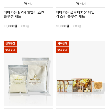
담기
담기
더마가든 NMN 데일리 스킨
더마가든 글루타치온 데일
솔루션 세트
리 스킨 솔루션 세트
98,000원
98000원
98,000원
98000원
탄력향상
피부탄력
영양공급
영양공급