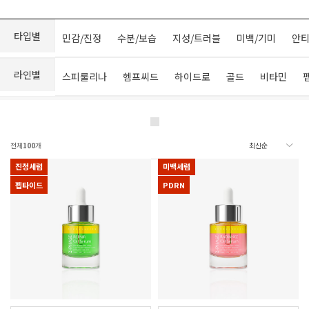
타입별
민감/진정
수분/보습
지성/트러블
미백/기미
안티
라인별
스피룰리나
헴프씨드
하이드로
골드
비타민
전체
100
개
진정세럼
미백세럼
펩타이드
PDRN