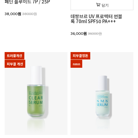
페딘 플루이드 7P / 25P
담기
38,000원
38000원
데쌍브르 UV 프로텍터 썬블
록 70ml SPF50 PA+++
36,000원
36000원
트러블개선
피부결정돈
피부결 개선
nmn