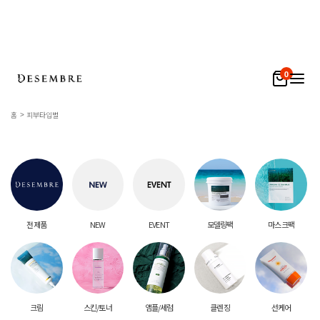
0
홈
피부타입별
전 제품
NEW
EVENT
모델링팩
마스크팩
크림
스킨/토너
앰플/세럼
클렌징
선케어