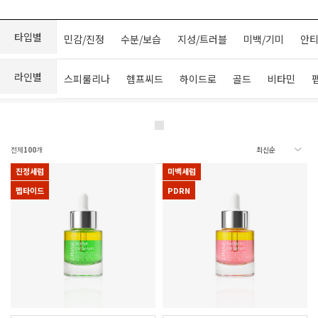
타입별
민감/진정
수분/보습
지성/트러블
미백/기미
안티
라인별
스피룰리나
헴프씨드
하이드로
골드
비타민
전체
100
개
진정세럼
미백세럼
펩타이드
PDRN