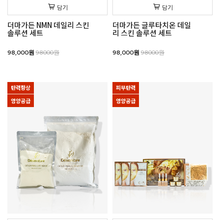
담기
담기
더마가든 NMN 데일리 스킨
더마가든 글루타치온 데일
솔루션 세트
리 스킨 솔루션 세트
98,000원
98000원
98,000원
98000원
탄력향상
피부탄력
영양공급
영양공급