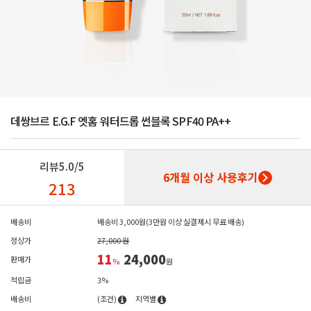
데쌍브르 E.G.F 엣홈 워터드롭 썬블록 SPF40 PA++
리뷰
5.0/5
6개월 이상 사용후기
213
배송비
배송비 3,000원(3만원 이상 실결제시 무료 배송)
정상가
27,000 원
11
24,000
판매가
%
원
적립금
3%
배송비
(조건)
지역별