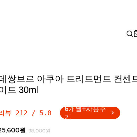
데쌍브르 아쿠아 트리트먼트 컨센
이트 30ml
6개월+사용후
리뷰
212
/
5.0
기
25,600
원
38,000
원