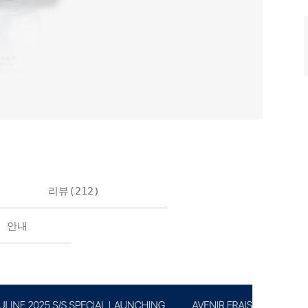
리뷰(
212
)
불 안내