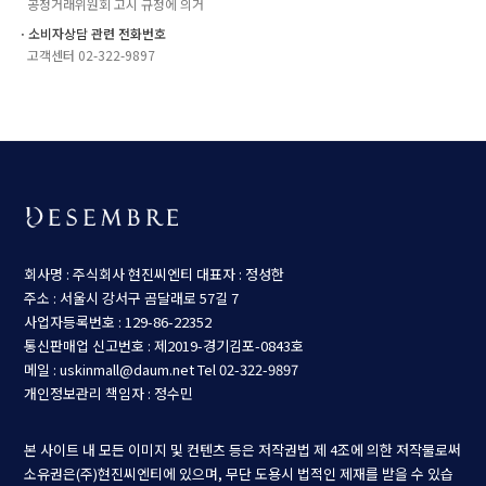
공정거래위원회 고시 규정에 의거
ㆍ소비자상담 관련 전화번호
고객센터 02-322-9897
회사명 : 주식회사 현진씨엔티
대표자 : 정성한
주소 : 서울시 강서구 곰달래로 57길 7
사업자등록번호 : 129-86-22352
통신판매업 신고번호 : 제2019-경기김포-0843호
메일 : uskinmall@daum.net
Tel 02-322-9897
개인정보관리 책임자 : 정수민
본 사이트 내 모든 이미지 및 컨텐츠 등은 저작권법 제 4조에 의한 저작물로써
소유권은(주)현진씨엔티에 있으며, 무단 도용시 법적인 제재를 받을 수 있습