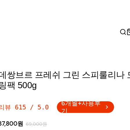
데쌍브르 프레쉬 그린 스피룰리나 
링팩 500g
6개월+사용후
리뷰
615
/
5.0
기
37,800
원
69,000
원