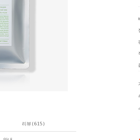
리뷰(
615
)
불 안내