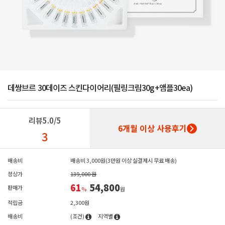
데쌍브르 30데이즈 스킨다이어리(필링크림30g+앰플30ea)
리뷰
5.0/5
6개월 이상 사용후기
3
배송비
배송비 3,000원(3만원 이상 실결제시 무료 배송)
정상가
139,000 원
61
54,800
판매가
%
원
적립금
2,300원
배송비
(조건)
지역별