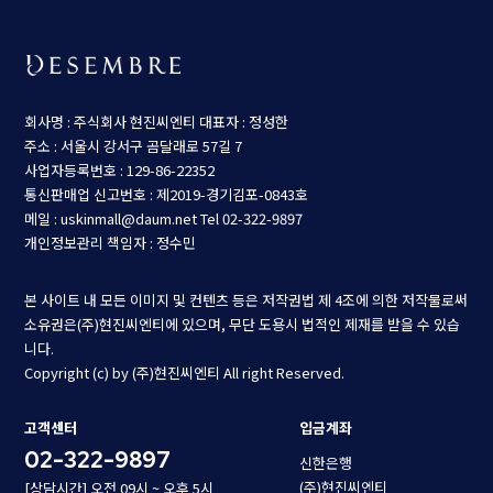
회사명 : 주식회사 현진씨엔티
대표자 : 정성한
주소 : 서울시 강서구 곰달래로 57길 7
사업자등록번호 : 129-86-22352
통신판매업 신고번호 : 제2019-경기김포-0843호
메일 : uskinmall@daum.net
Tel 02-322-9897
개인정보관리 책임자 : 정수민
본 사이트 내 모든 이미지 및 컨텐츠 등은 저작권법 제 4조에 의한 저작물로써
소유권은(주)현진씨엔티에 있으며, 무단 도용시 법적인 제재를 받을 수 있습
니다.
Copyright (c) by (주)현진씨엔티 All right Reserved.
고객센터
입금계좌
02-322-9897
신한은행
(주)현진씨엔티
[상담시간] 오전 09시 ~ 오후 5시