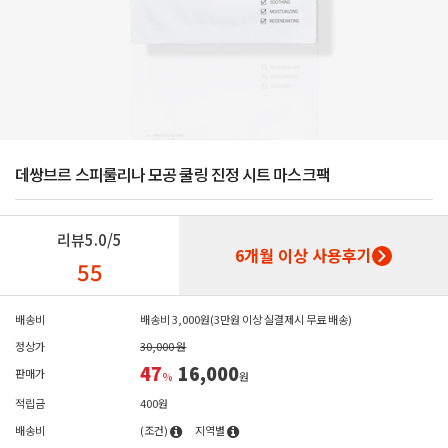
데쌍브르 스피룰리나 모공 쿨링 진정 시트 마스크팩
리뷰
5.0/5
6개월 이상 사용후기
55
배송비
배송비 3,000원(3만원 이상 실결제시 무료 배송)
정상가
30,000 원
47
16,000
판매가
%
원
적립금
400원
배송비
(조건)
지역별