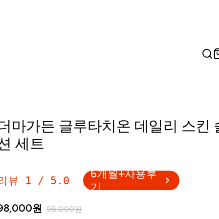
더마가든 글루타치온 데일리 스킨 
션 세트
6개월+사용후
리뷰
1
/
5.0
기
98,000
원
98,000
원