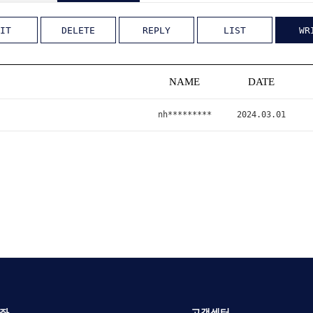
IT
DELETE
REPLY
LIST
WR
NAME
DATE
nh*********
2024.03.01
좌
고객센터