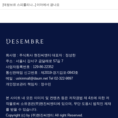
[데쌍브르 스피룰리나...]
이마에서 광나요
회사명 : 주식회사 현진씨엔티
대표자 : 정성한
주소 : 서울시 강서구 곰달래로 57길 7
사업자등록번호 : 129-86-22352
통신판매업 신고번호 : 제2019-경기김포-0843호
메일 : uskinmall@daum.net
Tel 02-322-9897
개인정보관리 책임자 : 정수민
본 사이트 내 모든 이미지 및 컨텐츠 등은 저작권법 제 4조에 의한 저
작물로써 소유권은(주)현진씨엔티에 있으며, 무단 도용시 법적인 제재
를 받을 수 있습니다.
Copyright (c) by (주)현진씨엔티 All right Reserved.