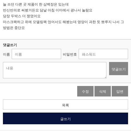
늘 쓰던 다른 곳 제품이 한 삼백장은 있는데
반신반의로 써봤거든요 담날 아침 이마에서 광나서 놀람요
당장 두박스 더 쟁였어요
마스크팩하고 위에 모델링팩 얹어서도 해봤는데 영양이 과한 듯 뾰루지 나서 그
방법은 중단요
댓글쓰기
이름
비밀번호
댓글쓰기
수정
삭제
답변
목록
글쓰기