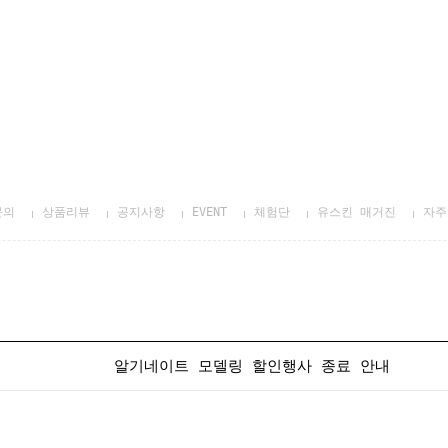
문의
상품리뷰
공지사항
EVENT
체험단
유스킨 매거진
자주
알기네이트 모델링 할인행사 종료 안내