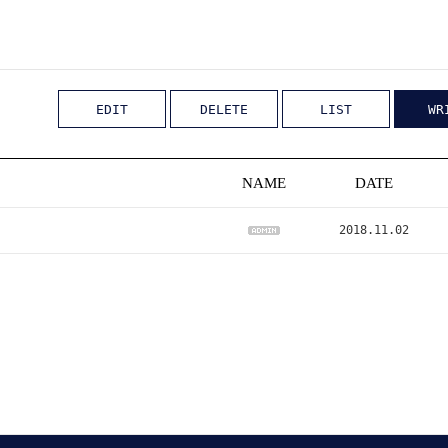
EDIT
DELETE
LIST
WR
NAME
DATE
2018.11.02