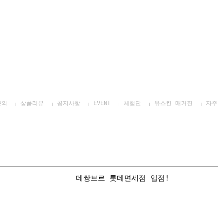
문의
상품리뷰
공지사항
EVENT
체험단
유스킨 매거진
자주
데쌍브르 롯데면세점 입점!