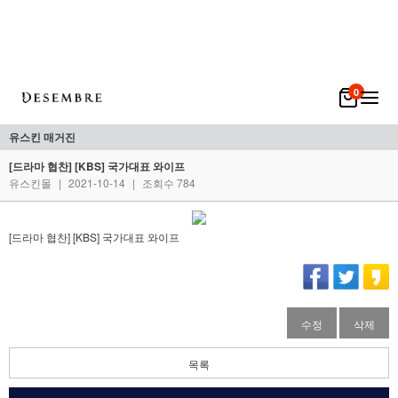
0
유스킨 매거진
[드라마 협찬] [KBS] 국가대표 와이프
유스킨몰
|
2021-10-14
|
조회수 784
[드라마 협찬] [KBS] 국가대표 와이프
수정
삭제
목록