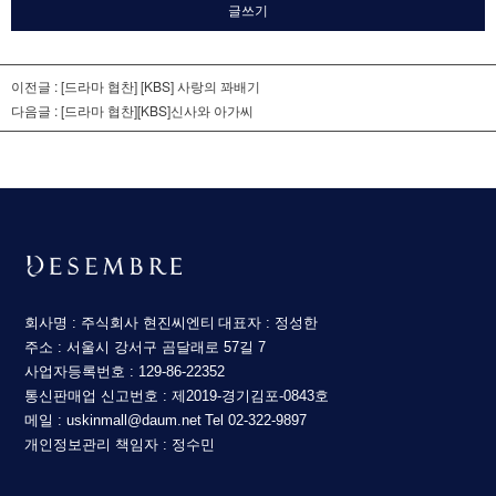
글쓰기
이전글 :
[드라마 협찬] [KBS] 사랑의 꽈배기
다음글 :
[드라마 협찬][KBS]신사와 아가씨
회사명 : 주식회사 현진씨엔티
대표자 : 정성한
주소 : 서울시 강서구 곰달래로 57길 7
사업자등록번호 : 129-86-22352
통신판매업 신고번호 : 제2019-경기김포-0843호
메일 : uskinmall@daum.net
Tel 02-322-9897
개인정보관리 책임자 : 정수민