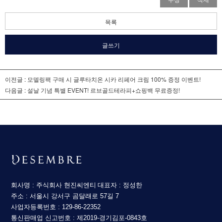
목록
글쓰기
이전글 :
모델링팩 구매 시 글루타치온 시카 리페어 크림 100% 증정 이벤트!
다음글 :
설날 기념 특별 EVENT! 르브골드테라피+쇼핑백 무료증정!
회사명 : 주식회사 현진씨엔티
대표자 : 정성한
주소 : 서울시 강서구 곰달래로 57길 7
사업자등록번호 : 129-86-22352
통신판매업 신고번호 : 제2019-경기김포-0843호