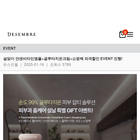
0
EVENT
설맞이 얀센비타민앰플+글루타치온크림+쇼핑백 파격할인 EVENT 진행!
유스킨몰
|
2025-01-16
|
조회수 3789