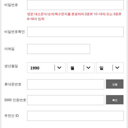
비밀번호
영문 대소문자/숫자/특수문자를 혼용하여 2종류 10~16자 또는 3종류
8~16자 입력
비밀번호확인
이메일
생년월일
1990
월
일
휴대폰번호
인증
SMS 인증번호
확인
추천인 ID