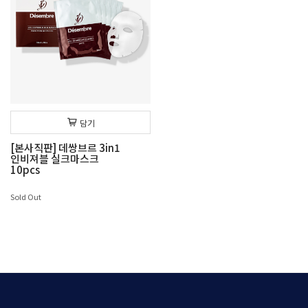
담기
[본사직판] 데쌍브르 3in1
인비져블 실크마스크
10pcs
Sold Out