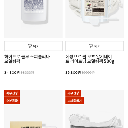
담기
담기
하이드로 블루 스피룰리나
데쌍브르 필 오프 알기네이
모델링팩
트 라이트닝 모델링팩 500g
34,800원
38000원
39,800원
69000원
피부진정
피부진정
수분공급
노폐물제거