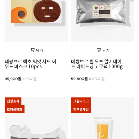
담기
담기
데쌍브르 해초 씨앗 시트 씨
데쌍브르 필 오프 알기네이
위드 마스크 10pcs
트 라이트닝 고무팩 1000g
45,900원
45900원
59,800원
108000원
진정효과
크림마스크
트러블완화
피부결개선