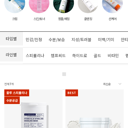
크림
스킨/토너
앰플/세럼
클렌징
선케어
타입별
민감/진정
수분/보습
지성/트러블
미백/기미
안티
라인별
스피룰리나
헴프씨드
하이드로
골드
비타민
전체
7
개
블루 스피룰리나
BEST
수분공급