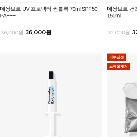
데쌍브르 UV 프로텍터 썬블록 70ml SPF50
데쌍브르 건
PA+++
150ml
36,000원
3
36,000원
32,000원
피부진정
노폐물제거