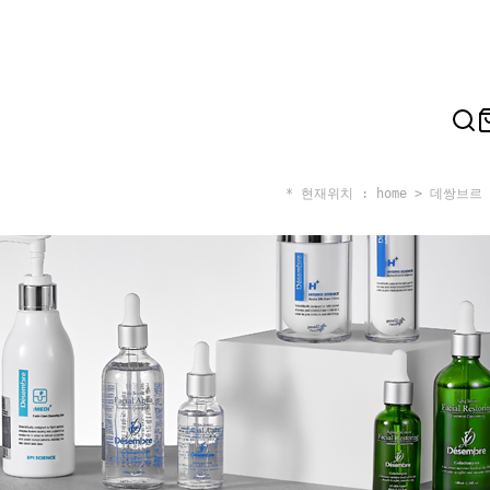
* 현재위치 : home >
데쌍브르 D