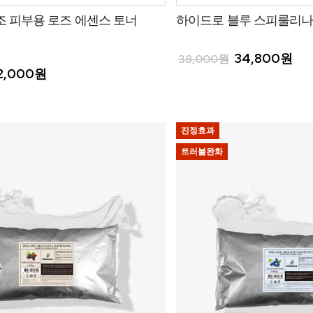
조 피부용 로즈 에센스 토너
하이드로 블루 스피룰리나
34,800원
38,000원
2,000원
진정효과
트러블완화