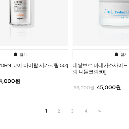
담기
담기
PDRN 코어 바이탈 시카크림 50g
데쌍브르 마데카소사이드 
링 니들크림50g
4,000원
45,000원
68,000원
1
2
3
4
>>