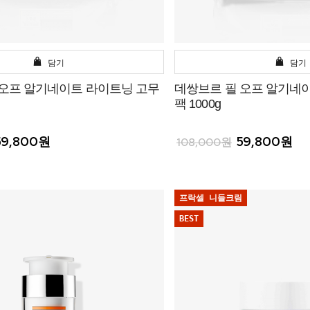
담기
담기
 오프 알기네이트 라이트닝 고무
데쌍브르 필 오프 알기네
팩 1000g
59,800원
59,800원
108,000원
프락셀 니들크림
BEST