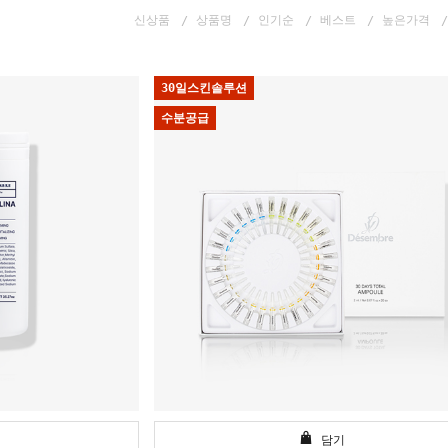
신상품
상품명
인기순
베스트
높은가격
30일스킨솔루션
수분공급
담기