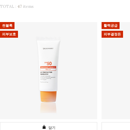
TOTAL :
47
items
썬블록
활력공급
피부보호
피부결정돈
담기