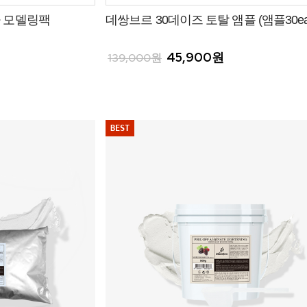
 모델링팩
데쌍브르 30데이즈 토탈 앰플 (앰플30ea
45,900원
139,000원
BEST