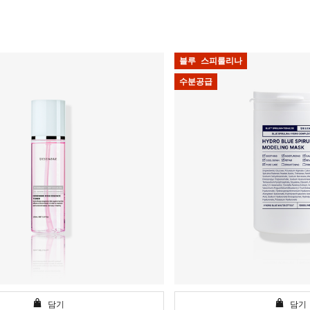
블루 스피룰리나
수분공급
담기
담기