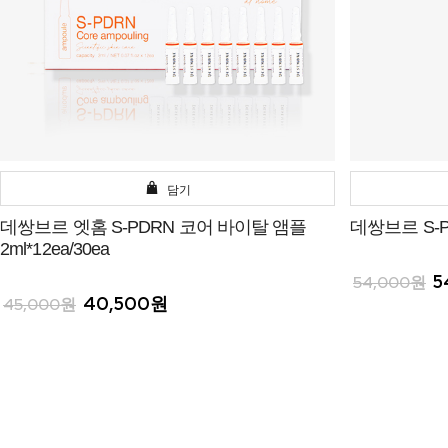
담기
데쌍브르 엣홈 S-PDRN 코어 바이탈 앰플
데쌍브르 S-
2ml*12ea/30ea
5
54,000원
40,500원
45,000원