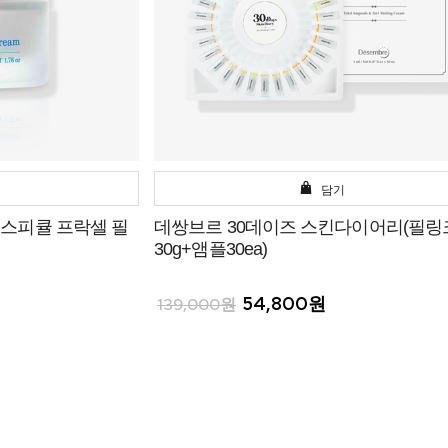
담기
스피큘 프락셀 필
데쌍브르 30데이즈 스킨다이어리(필링
30g+앰플30ea)
54,800원
139,000원