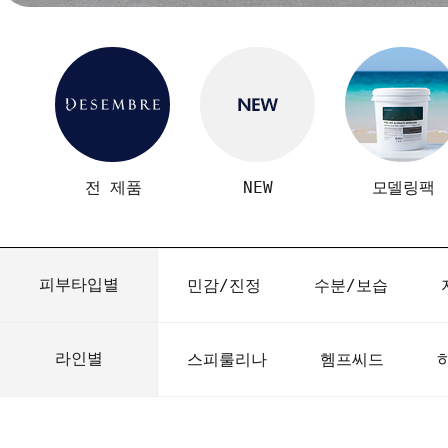
전 제품
NEW
모델링팩
피부타입별
민감/진정
수분/보습
라인별
스피룰리나
헴프씨드