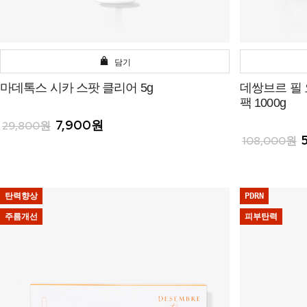
담기
마데톡스 시카 스팟 클리어 5g
데쌍브르 필
팩 1000g
7,900원
29,800원
108,000원
탄력향상
PDRN
주름개선
피부탄력