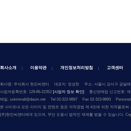
회사소개
이용약관
개인정보처리방침
고객센터
회사명: 주식회사 현진씨엔티
대표자: 정성한
주소: 서울시 강서구 곰달래로
사업자등록번호: 129-86-22352
[사업자 정보 확인]
통신판매업 신고번호: 제2
메일: uskinmall@daum.net
Tel 02-322-9897
Fax 02-323-9893
Persona
본 사이트내 모든 이미지 및 컨텐츠 등은 저작권법 제 4조에 의한 저작물로써
(주)현진씨엔티에게 있으며, 무단 도용시 법적인 제재를 받을 수 있습니다. Copyright (