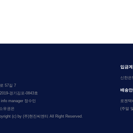
입금계
신한은행 
 57길 7
배송안
019-경기김포-0843호
l info manager 정수민
로젠택
 소유권은
(주말 
c) by (주)현진씨엔티 All Right Reserved.