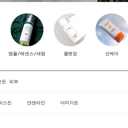
앰플/에센스/세럼
클렌징
선케어
모든 피부
피스킨
얀센라인
더마가든