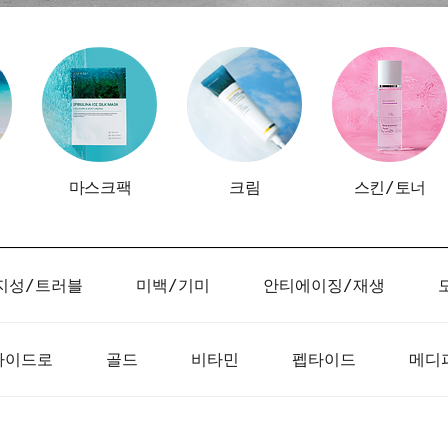
마스크팩
크림
스킨/토너
지성/트러블
미백/기미
안티에이징/재생
하이드로
골드
비타민
펩타이드
메디