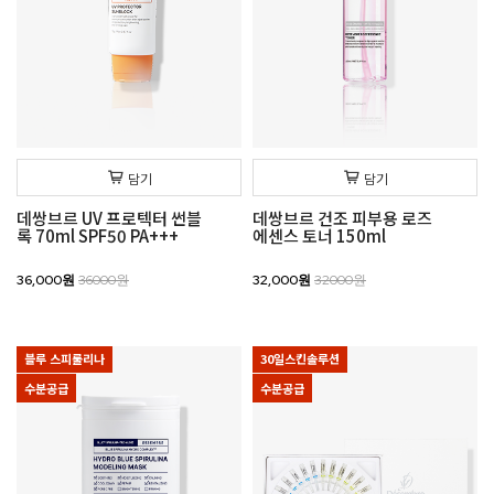
담기
담기
데쌍브르 UV 프로텍터 썬블
데쌍브르 건조 피부용 로즈
록 70ml SPF50 PA+++
에센스 토너 150ml
36,000원
36000원
32,000원
32000원
블루 스피룰리나
30일스킨솔루션
수분공급
수분공급