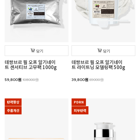
담기
담기
데쌍브르 필 오프 알기네이
데쌍브르 필 오프 알기네이
트 센서티브 고무팩 1000g
트 라이트닝 모델링팩 500g
59,800원
108000원
39,800원
69000원
탄력향상
PDRN
주름개선
피부탄력