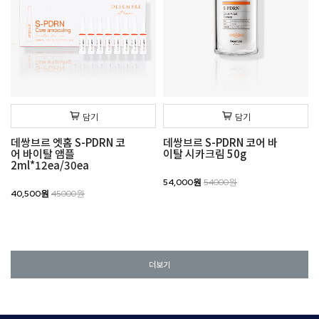
담기
담기
데쌍브르 엣홈 S-PDRN 코
데쌍브르 S-PDRN 코어 바
어 바이탈 앰플
이탈 시카크림 50g
2ml*12ea/30ea
54,000원
54000원
40,500원
45000원
더보기