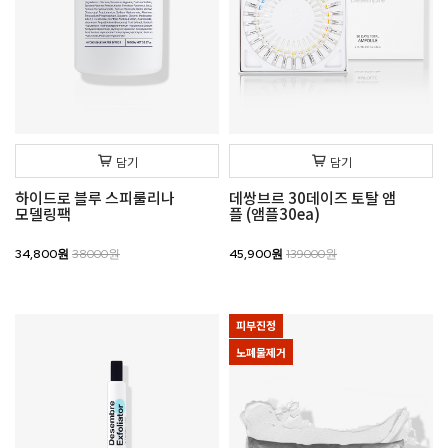
담기
담기
하이드로 블루 스피룰리나
데쌍브르 30데이즈 토탈 앰
모델링팩
플 (앰플30ea)
34,800원
38000원
45,900원
139000원
피부진정
노폐물제거