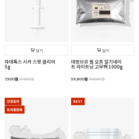
담기
담기
마데톡스 시카 스팟 클리어
데쌍브르 필 오프 알기네이
5g
트 라이트닝 고무팩 1000g
7,900원
29800원
59,800원
108000원
진정효과
BEST
트러블완화