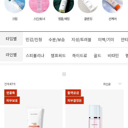
크림
스킨/토너
앰플/세럼
클렌징
선케어
타입별
민감/진정
수분/보습
지성/트러블
미백/기미
안티
라인별
스피룰리나
헴프씨드
하이드로
골드
비타민
전체
47
개
썬블록
활력공급
피부보호
피부결정돈