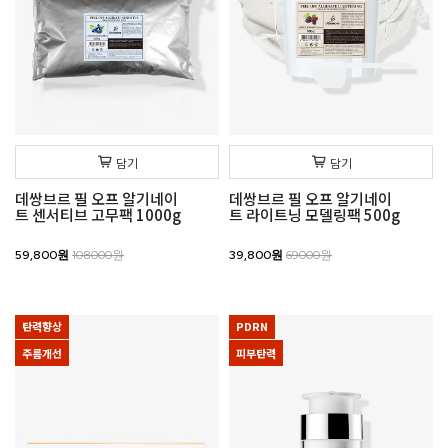
담기
담기
데쌍브르 필 오프 알기네이
데쌍브르 필 오프 알기네이
트 센서티브 고무팩 1000g
트 라이트닝 모델링팩 500g
59,800원
108000원
39,800원
69000원
탄력향상
PDRN
주름개선
피부탄력