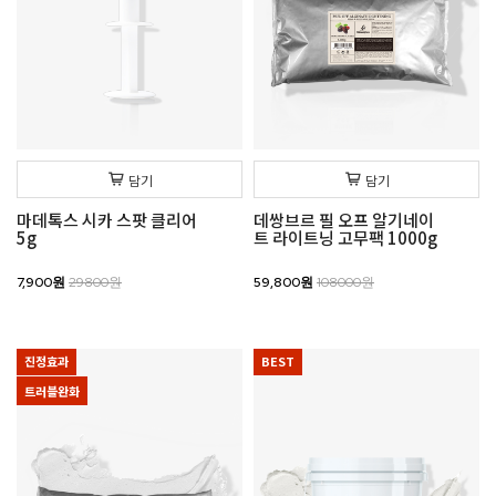
담기
담기
마데톡스 시카 스팟 클리어
데쌍브르 필 오프 알기네이
5g
트 라이트닝 고무팩 1000g
7,900원
29800원
59,800원
108000원
진정효과
BEST
트러블완화