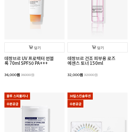
담기
담기
데쌍브르 UV 프로텍터 썬블
데쌍브르 건조 피부용 로즈
록 70ml SPF50 PA+++
에센스 토너 150ml
36,000원
36000원
32,000원
32000원
블루 스피룰리나
30일스킨솔루션
수분공급
수분공급