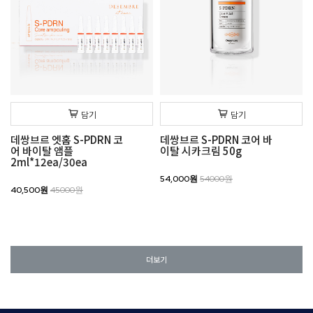
담기
담기
데쌍브르 엣홈 S-PDRN 코
데쌍브르 S-PDRN 코어 바
어 바이탈 앰플
이탈 시카크림 50g
2ml*12ea/30ea
54,000원
54000원
40,500원
45000원
더보기