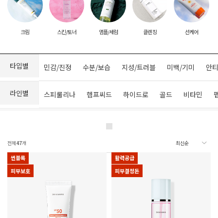
크림
스킨/토너
앰플/세럼
클렌징
선케어
타입별
민감/진정
수분/보습
지성/트러블
미백/기미
안티
라인별
스피룰리나
헴프씨드
하이드로
골드
비타민
전체
47
개
썬블록
활력공급
피부보호
피부결정돈