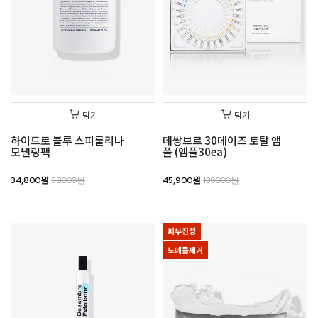
담기
담기
하이드로 블루 스피룰리나
데쌍브르 30데이즈 토탈 앰
모델링팩
플 (앰플30ea)
34,800원
38000원
45,900원
139000원
피부진정
노폐물제거