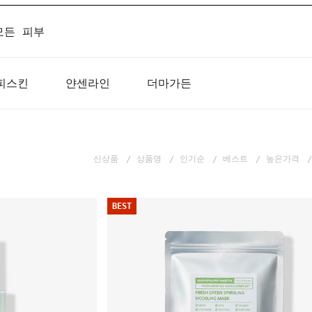
모든 피부
피스킨
얀센라인
더마가든
신상품
상품명
인기순
베스트
높은가격
BEST