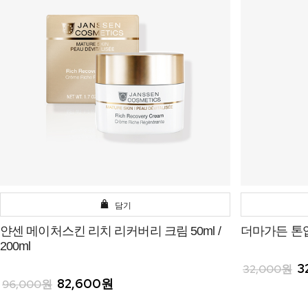
담기
얀센 메이처스킨 리치 리커버리 크림 50ml /
더마가든 톤업
200ml
3
32,000원
82,600원
96,000원