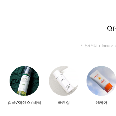
* 현재위치 : home >
앰플/에센스/세럼
클렌징
선케어