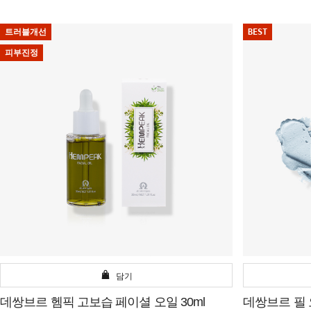
트러블개선
BEST
피부진정
담기
데쌍브르 헴픽 고보습 페이셜 오일 30ml
데쌍브르 필