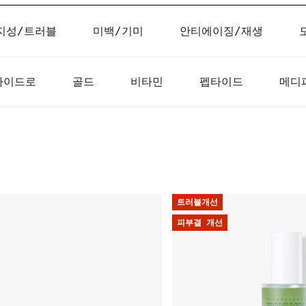
지성/트러블
미백/기미
안티에이징/재생
하이드로
골드
비타민
펩타이드
메디
트러블개선
피부결 개선