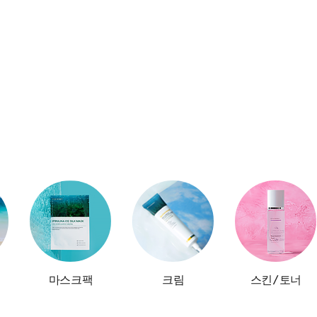
마스크팩
크림
스킨/토너