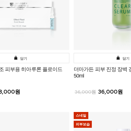
담기
담기
건조 피부용 히아루론 플로이드
더마가든 피부 진정 장벽 
50ml
8,000원
36,000원
36,000원
스네일
피부보습