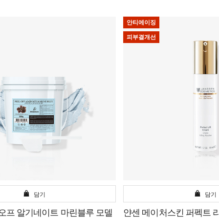
안티에이징
피부결개선
담기
담기
 오프 알기네이트 마린블루 모델
얀센 메이처스킨 퍼펙트 리프