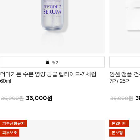
담기
더마가든 수분 영양 공급 펩타이드-7 세럼
얀센 앰플 
60ml
7P / 25P
36,000원
3
36,000원
38,000원
피부균형유지
톤업비비
피부보호
톤보정