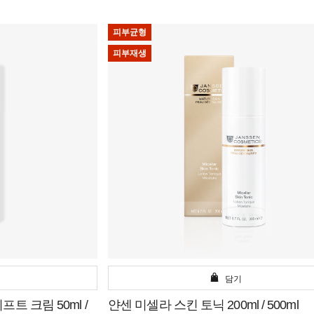
피부균형
피부재생
담기
트 크림 50ml /
얀센 미셀라 스킨 토닉 200ml / 500ml