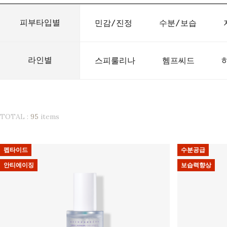
피부타입별
민감/진정
수분/보습
라인별
스피룰리나
헴프씨드
TOTAL :
95
items
펩타이드
수분공급
안티에이징
보습력향상