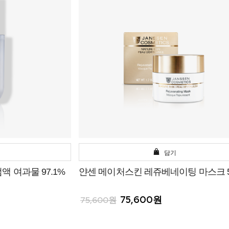
담기
 여과물 97.1%
얀센 메이처스킨 레쥬베네이팅 마스크 5
75,600원
75,600원