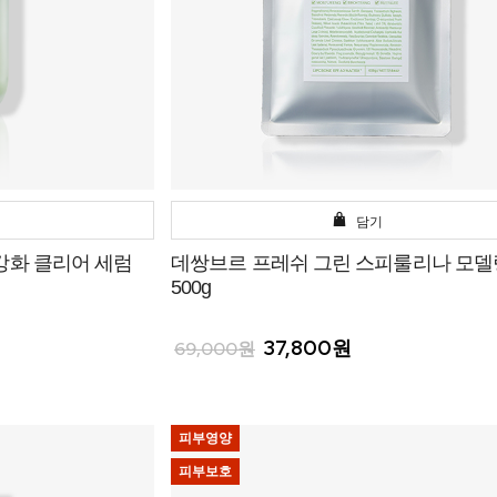
담기
강화 클리어 세럼
데쌍브르 프레쉬 그린 스피룰리나 모
500g
37,800원
69,000원
피부영양
피부보호