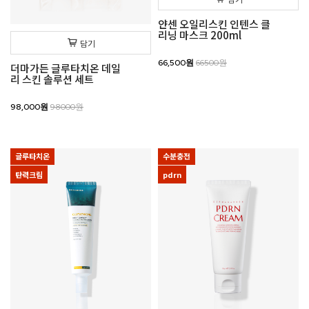
얀센 오일리스킨 인텐스 클
리닝 마스크 200ml
담기
66,500원
66500원
더마가든 글루타치온 데일
리 스킨 솔루션 세트
98,000원
98000원
글루타치온
수분충전
탄력크림
pdrn