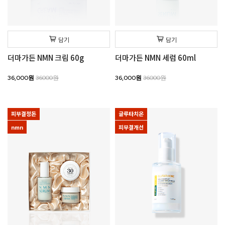
담기
담기
더마가든 NMN 크림 60g
더마가든 NMN 세럼 60ml
36,000원
36000원
36,000원
36000원
피부결정돈
글루타치온
nmn
피부결개선