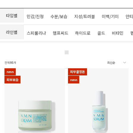
타입별
민감/진정
수분/보습
지성/트러블
미백/기미
안티
라인별
스피룰리나
헴프씨드
하이드로
골드
비타민
전체
95
개
nmn
피부결정돈
피부보습
nmn