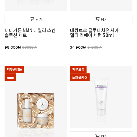
담기
담기
더마가든 NMN 데일리 스킨
데쌍브르 글루타치온 시카
솔루션 세트
멀티 리페어 세럼 50ml
98,000원
98000원
34,900원
34900원
피부결정돈
피부보습
nmn
노폐물케어
담기