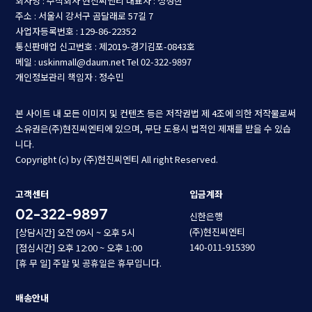
회사명 : 주식회사 현진씨엔티
대표자 : 정성한
주소 : 서울시 강서구 곰달래로 57길 7
사업자등록번호 : 129-86-22352
통신판매업 신고번호 : 제2019-경기김포-0843호
메일 : uskinmall@daum.net
Tel 02-322-9897
개인정보관리 책임자 : 정수민
본 사이트 내 모든 이미지 및 컨텐츠 등은 저작권법 제 4조에 의한 저작물로써
소유권은(주)현진씨엔티에 있으며, 무단 도용시 법적인 제재를 받을 수 있습
니다.
Copyright (c) by (주)현진씨엔티 All right Reserved.
고객센터
입금계좌
02-322-9897
신한은행
(주)현진씨엔티
[상담시간] 오전 09시 ~ 오후 5시
140-011-915390
[점심시간] 오후 12:00 ~ 오후 1:00
[휴 무 일] 주말 및 공휴일은 휴무입니다.
배송안내