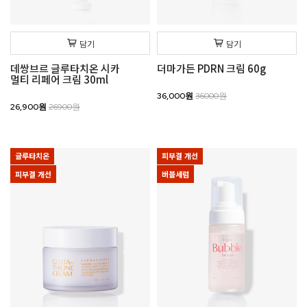
담기
담기
데쌍브르 글루타치온 시카
더마가든 PDRN 크림 60g
멀티 리페어 크림 30ml
36,000원
36000원
26,900원
26900원
글루타치온
피부결 개선
피부결 개선
버블세럼