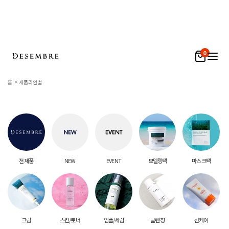
0
홈
제품라인별
전 제품
NEW
EVENT
모델링팩
마스크팩
크림
스킨/토너
앰플/세럼
클렌징
선케어