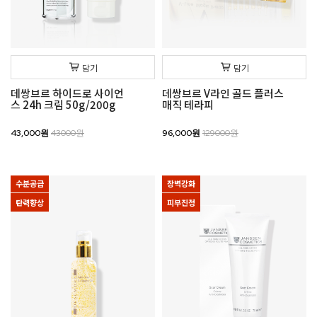
담기
담기
데쌍브르 하이드로 사이언
데쌍브르 V라인 골드 플러스
스 24h 크림 50g/200g
매직 테라피
43,000원
43000원
96,000원
129000원
수분공급
장벽강화
탄력향상
피부진정