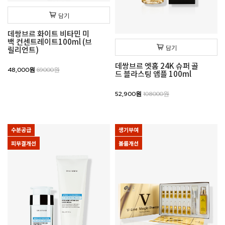
담기
데쌍브르 화이트 비타민 미
백 컨센트레이트100ml (브
담기
릴리언트)
데쌍브르 엣홈 24K 슈퍼 골
48,000원
69000원
드 블라스팅 앰플 100ml
52,900원
108000원
수분공급
생기부여
피부결개선
볼륨개선