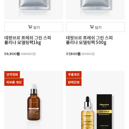
담기
담기
데쌍브르 프레쉬 그린 스피
데쌍브르 프레쉬 그린 스피
룰리나 모델링팩1kg
룰리나 모델링팩 500g
59,800원
108000원
37,800원
69000원
안색정화
주름개선
피부톤 개선
탄력강화