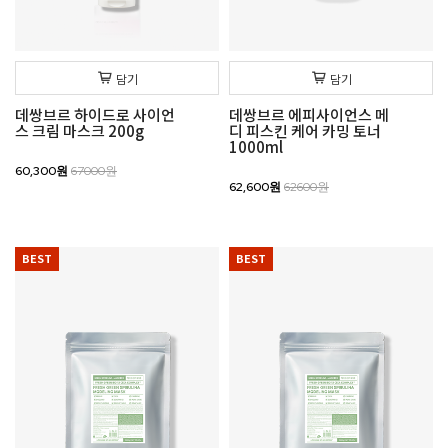
담기
담기
데쌍브르 하이드로 사이언
데쌍브르 에피사이언스 메
스 크림 마스크 200g
디 피스킨 케어 카밍 토너
1000ml
60,300원
67000원
62,600원
62600원
BEST
BEST