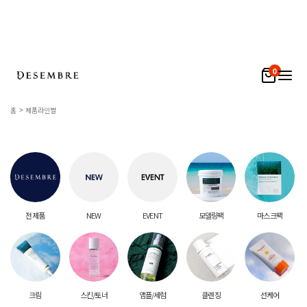
0
홈
제품라인별
전 제품
NEW
EVENT
모델링팩
마스크팩
크림
스킨/토너
앰플/세럼
클렌징
선케어