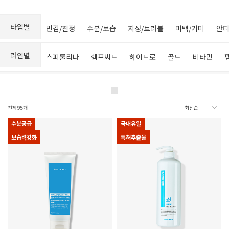
타입별
민감/진정
수분/보습
지성/트러블
미백/기미
안티
라인별
스피룰리나
헴프씨드
하이드로
골드
비타민
전체
95
개
수분공급
국내유일
보습력강화
특허추출물