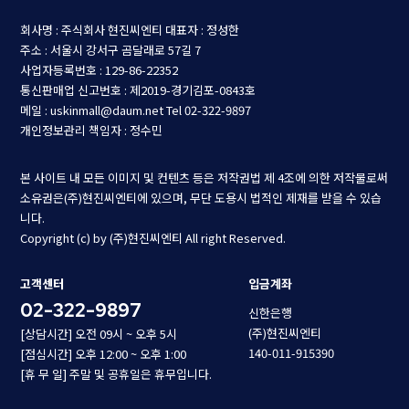
회사명 : 주식회사 현진씨엔티
대표자 : 정성한
주소 : 서울시 강서구 곰달래로 57길 7
사업자등록번호 : 129-86-22352
통신판매업 신고번호 : 제2019-경기김포-0843호
메일 : uskinmall@daum.net
Tel 02-322-9897
개인정보관리 책임자 : 정수민
본 사이트 내 모든 이미지 및 컨텐츠 등은 저작권법 제 4조에 의한 저작물로써
소유권은(주)현진씨엔티에 있으며, 무단 도용시 법적인 제재를 받을 수 있습
니다.
Copyright (c) by (주)현진씨엔티 All right Reserved.
고객센터
입금계좌
02-322-9897
신한은행
(주)현진씨엔티
[상담시간] 오전 09시 ~ 오후 5시
140-011-915390
[점심시간] 오후 12:00 ~ 오후 1:00
[휴 무 일] 주말 및 공휴일은 휴무입니다.