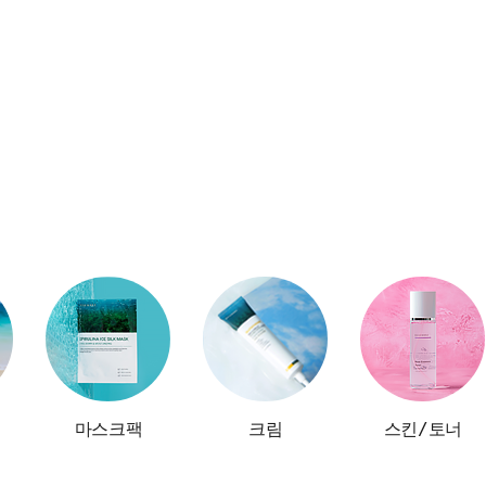
마스크팩
크림
스킨/토너