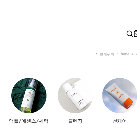
* 현재위치 : home >
앰플/에센스/세럼
클렌징
선케어