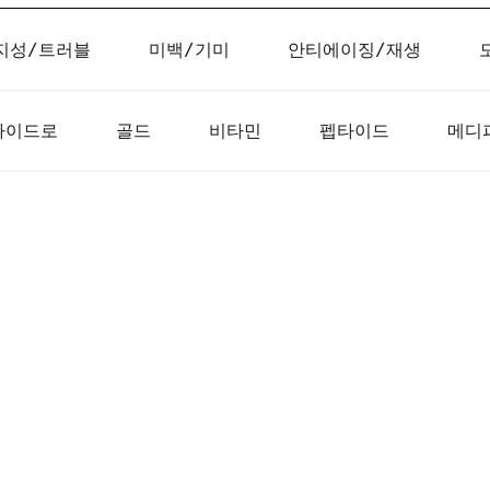
지성/트러블
미백/기미
안티에이징/재생
하이드로
골드
비타민
펩타이드
메디