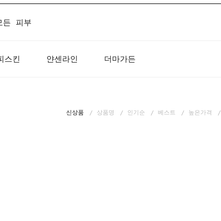
모든 피부
피스킨
얀센라인
더마가든
신상품
상품명
인기순
베스트
높은가격