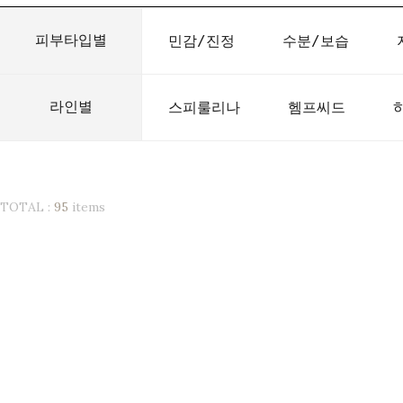
피부타입별
민감/진정
수분/보습
라인별
스피룰리나
헴프씨드
TOTAL :
95
items