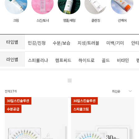
크림
스킨/토너
앰플/세럼
클렌징
선케어
타입별
민감/진정
수분/보습
지성/트러블
미백/기미
안티
라인별
스피룰리나
헴프씨드
하이드로
골드
비타민
전체
17
개
30일스킨솔루션
30일스킨솔루션
수분공급
스피큘크림