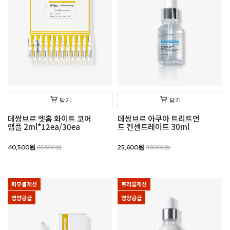
담기
담기
데쌍브르 엣홈 화이트 코어
데쌍브르 아쿠아 트리트먼
앰플 2ml*12ea/30ea
트 컨센트레이트 30ml
40,500원
85500원
25,600원
38000원
피부결개선
트러블개선
영양공급
영양공급