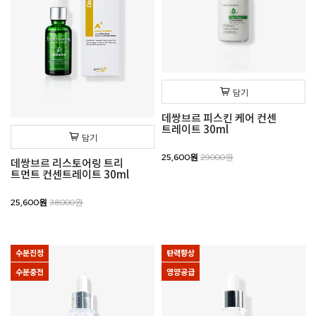
담기
데쌍브르 피스킨 케어 컨센
트레이트 30ml
담기
25,600원
29000원
데쌍브르 리스토어링 트리
트먼트 컨센트레이트 30ml
25,600원
38000원
수분진정
탄력향상
수분충전
영양공급