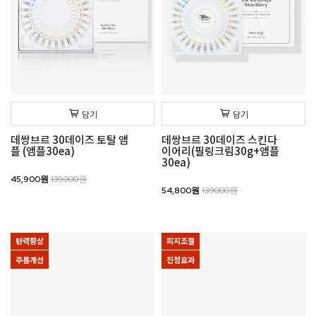
담기
담기
데쌍브르 30데이즈 토탈 앰
데쌍브르 30데이즈 스킨다
플 (앰플30ea)
이어리(필링크림30g+앰플
30ea)
45,900원
139000원
54,800원
139000원
탄력향상
피지조절
주름개선
진정효과