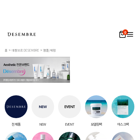
0
홈
데쌍브르 DESEMBRE
앰플/세럼
전 제품
NEW
EVENT
모델링팩
마스크팩