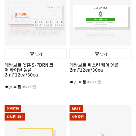
담기
담기
데쌍브르 엣홈 S-PDRN 코
데쌍브르 피스킨 케어 앰플
어 바이탈 앰플
2ml*12ea/30ea
2ml*12ea/30ea
40,500원
45000원
40,500원
45000원
미백효과
BEST
피부톤 개선
수분충전