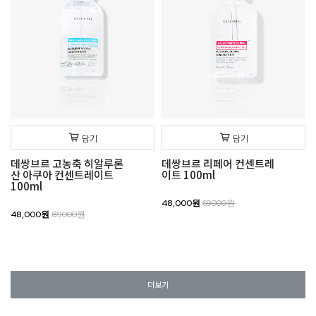
담기
담기
데쌍브르 고농축 히알루론
데쌍브르 리페어 컨센트레
산 아쿠아 컨센트레이트
이트 100ml
100ml
48,000원
69000원
48,000원
89000원
더보기