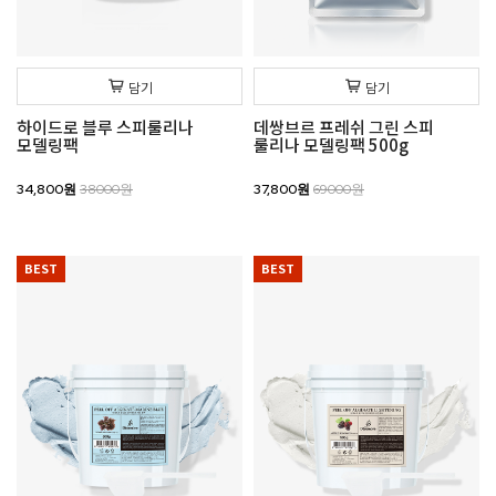
담기
담기
하이드로 블루 스피룰리나
데쌍브르 프레쉬 그린 스피
모델링팩
룰리나 모델링팩 500g
34,800원
38000원
37,800원
69000원
BEST
BEST