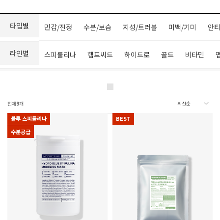
타입별
민감/진정
수분/보습
지성/트러블
미백/기미
안티
라인별
스피룰리나
헴프씨드
하이드로
골드
비타민
전체
9
개
블루 스피룰리나
BEST
수분공급