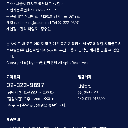
주소 : 서울시 강서구 곰달래로 57길 7
사업자등록번호 : 129-86-22352
통신판매업 신고번호 : 제2019-경기김포-0843호
메일 : uskinmall@daum.net
Tel 02-322-9897
개인정보관리 책임자 : 정수민
본 사이트 내 모든 이미지 및 컨텐츠 등은 저작권법 제 4조에 의한 저작물로써
소유권은(주)현진씨엔티에 있으며, 무단 도용시 법적인 제재를 받을 수 있습
니다.
Copyright (c) by (주)현진씨엔티 All right Reserved.
고객센터
입금계좌
02-322-9897
신한은행
(주)현진씨엔티
[상담시간] 오전 09시 ~ 오후 5시
140-011-915390
[점심시간] 오후 12:00 ~ 오후 1:00
[휴 무 일] 주말 및 공휴일은 휴무입니다.
배송안내