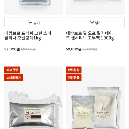
담기
담기
데쌍브르 프레쉬 그린 스피
데쌍브르 필 오프 알기네이
룰리나 모델링팩1kg
트 센서티브 고무팩 1000g
59,800원
108000원
59,800원
108000원
피부진정
탄력향상
노폐물제거
영양공급