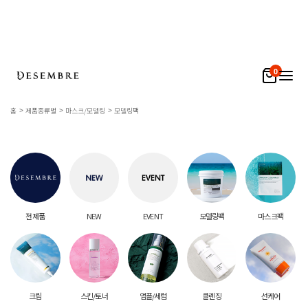
0
홈
제품종류별
마스크/모델링
모델링팩
전 제품
NEW
EVENT
모델링팩
마스크팩
크림
스킨/토너
앰플/세럼
클렌징
선케어