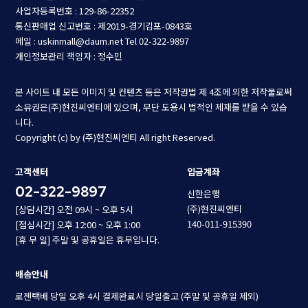
사업자등록번호 : 129-86-22352
통신판매업 신고번호 : 제2019-경기김포-0843호
메일 : uskinmall@daum.net
Tel 02-322-9897
개인정보관리 책임자 : 정수민
본 사이트 내 모든 이미지 및 컨텐츠 등은 저작권법 제 4조에 의한 저작물로써
소유권은(주)현진씨엔티에 있으며, 무단 도용시 법적인 제재를 받을 수 있습
니다.
Copyright (c) by (주)현진씨엔티 All right Reserved.
고객센터
입금계좌
02-322-9897
신한은행
(주)현진씨엔티
[상담시간] 오전 09시 ~ 오후 5시
140-011-915390
[점심시간] 오후 12:00 ~ 오후 1:00
[휴 무 일] 주말 및 공휴일은 휴무입니다.
배송안내
로젠택배 당일 오후 4시 결제완료시 당일출고 (주말 및 공휴일 제외)