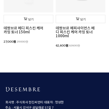
담기
담기
데쌍브르 메디 피스킨 케어
데쌍브르 에피사이언스 메
카밍 토너 150ml
디 피스킨 케어 카밍 토너
1000ml
27,000원
29000원
62,600원
62600원
회사명 : 주식회사 현진씨엔티
대표자 : 정성한
주소 : 서울시 강서구 곰달래로 57길 7