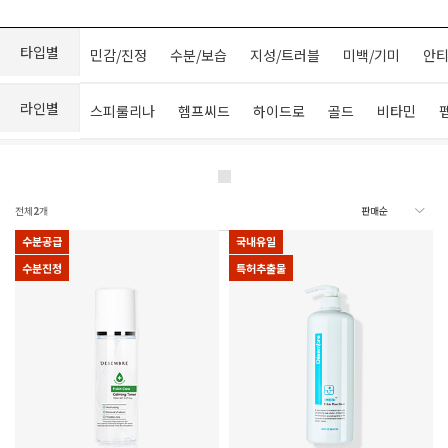
타입별
민감/진정
수분/보습
지성/트러블
미백/기미
안티
라인별
스피룰리나
헴프씨드
하이드로
골드
비타민
전체
2
개
수분공급
국내유일
수분진정
특허추출물