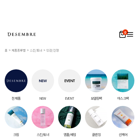
0
홈
제품종류별
스킨/토너
민감/진정
전 제품
NEW
EVENT
모델링팩
마스크팩
크림
스킨/토너
앰플/세럼
클렌징
선케어