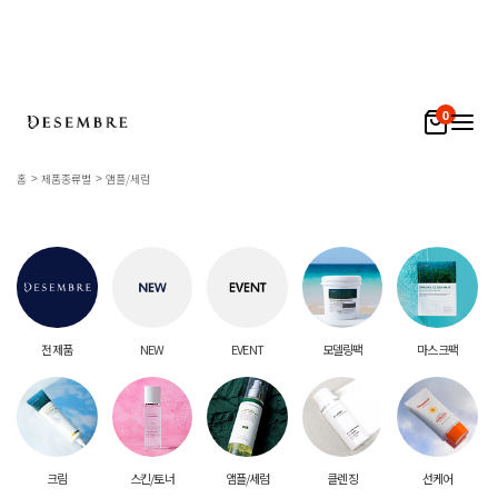
0
홈
제품종류별
앰플/세럼
전 제품
NEW
EVENT
모델링팩
마스크팩
크림
스킨/토너
앰플/세럼
클렌징
선케어