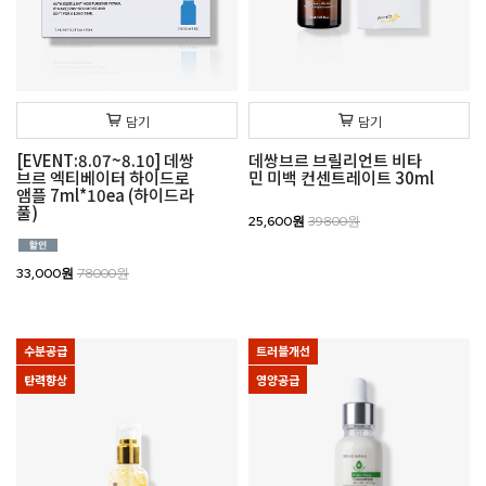
담기
담기
[EVENT:8.07~8.10] 데쌍
데쌍브르 브릴리언트 비타
브르 엑티베이터 하이드로
민 미백 컨센트레이트 30ml
앰플 7ml*10ea (하이드라
풀)
25,600원
39800원
33,000원
78000원
수분공급
트러블개선
탄력향상
영양공급