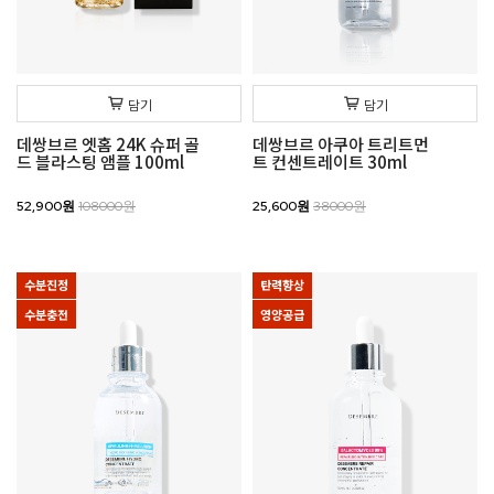
담기
담기
데쌍브르 엣홈 24K 슈퍼 골
데쌍브르 아쿠아 트리트먼
드 블라스팅 앰플 100ml
트 컨센트레이트 30ml
52,900원
108000원
25,600원
38000원
수분진정
탄력향상
수분충전
영양공급