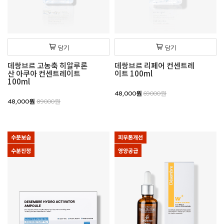
담기
담기
데쌍브르 고농축 히알루론
데쌍브르 리페어 컨센트레
산 아쿠아 컨센트레이트
이트 100ml
100ml
48,000원
69000원
48,000원
89000원
수분보습
피부톤개선
수분진정
영양공급