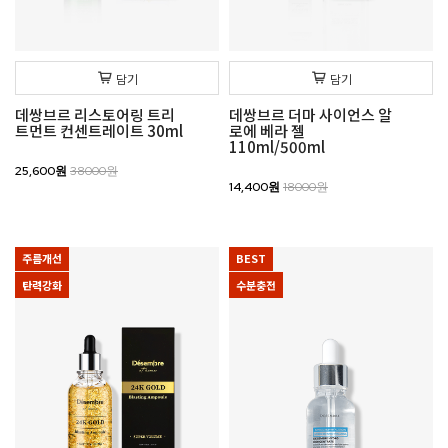
담기
담기
데쌍브르 리스토어링 트리
데쌍브르 더마 사이언스 알
트먼트 컨센트레이트 30ml
로에 베라 젤
110ml/500ml
25,600원
38000원
14,400원
18000원
주름개선
BEST
탄력강화
수분충전