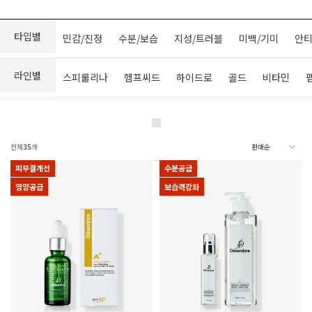
타입별
민감/진정
수분/보습
지성/트러블
미백/기미
안티
라인별
스피룰리나
헴프씨드
하이드로
골드
비타민
전체
35
개
피부결개선
수분공급
영양공급
보습력강화