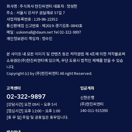
회사명 : 주식회사 현진씨엔티
대표자 : 정성한
주소 : 서울시 강서구 곰달래로 57길 7
사업자등록번호 : 129-86-22352
통신판매업 신고번호 : 제2019-경기김포-0843호
메일 : uskinmall@daum.net
Tel 02-322-9897
개인정보관리 책임자 : 정수민
본 사이트 내 모든 이미지 및 컨텐츠 등은 저작권법 제 4조에 의한 저작물로써
소유권은(주)현진씨엔티에 있으며, 무단 도용시 법적인 제재를 받을 수 있습
니다.
Copyright (c) by (주)현진씨엔티 All right Reserved.
고객센터
입금계좌
02-322-9897
신한은행
(주)현진씨엔티
[상담시간] 오전 09시 ~ 오후 5시
140-011-915390
[점심시간] 오후 12:00 ~ 오후 1:00
[휴 무 일] 주말 및 공휴일은 휴무입니다.
배송안내