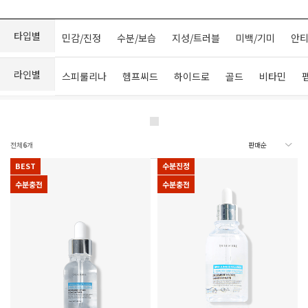
타입별
민감/진정
수분/보습
지성/트러블
미백/기미
안티
라인별
스피룰리나
헴프씨드
하이드로
골드
비타민
전체
6
개
BEST
수분진정
수분충전
수분충전