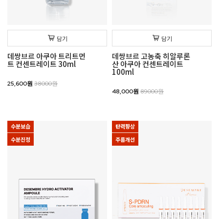
담기
담기
데쌍브르 아쿠아 트리트먼
데쌍브르 고농축 히알루론
트 컨센트레이트 30ml
산 아쿠아 컨센트레이트
100ml
25,600원
38000원
48,000원
89000원
수분보습
탄력향상
수분진정
주름개선