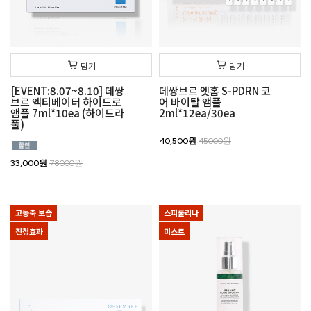
담기
담기
[EVENT:8.07~8.10] 데쌍
데쌍브르 엣홈 S-PDRN 코
브르 엑티베이터 하이드로
어 바이탈 앰플
앰플 7ml*10ea (하이드라
2ml*12ea/30ea
풀)
40,500원
45000원
33,000원
78000원
고농축 보습
스피룰리나
진정효과
미스트