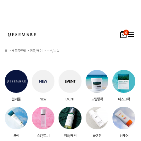
0
홈
제품종류별
앰플/세럼
수분/보습
전 제품
NEW
EVENT
모델링팩
마스크팩
크림
스킨/토너
앰플/세럼
클렌징
선케어