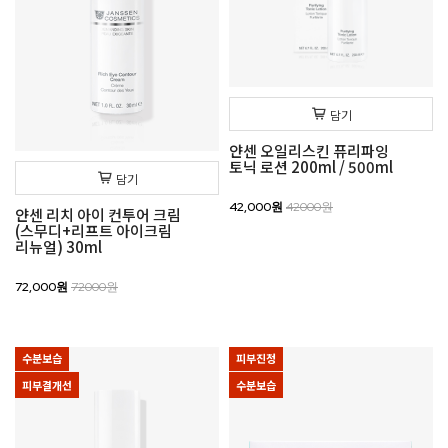
담기
얀센 오일리스킨 퓨리파잉
토닉 로션 200ml / 500ml
담기
42,000원
42000원
얀센 리치 아이 컨투어 크림
(스무디+리프트 아이크림
리뉴얼) 30ml
72,000원
72000원
수분보습
피부진정
피부결개선
수분보습