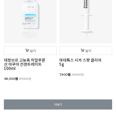
담기
담기
데쌍브르 고농축 히알루론
마데톡스 시카 스팟 클리어
산 아쿠아 컨센트레이트
5g
100ml
7,900원
29800원
48,000원
89000원
더보기