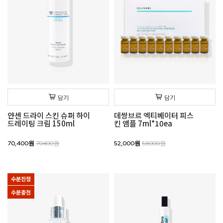
담기
담기
얀센 드라이 스킨 슈퍼 하이
데쌍브르 엑티베이터 피스
드레이팅 크림 150ml
킨 앰플 7ml*10ea
70,400원
70400원
52,000원
58000원
수분진정
수분충전