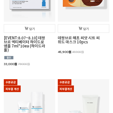
담기
담기
[EVENT:8.07~8.10] 데쌍
데쌍브르 해초 씨앗 시트 씨
브르 엑티베이터 하이드로
위드 마스크 10pcs
앰플 7ml*10ea (하이드라
풀)
45,900원
45900원
33,000원
78000원
수분공급
수분공급
피부결 개선
피부결개선