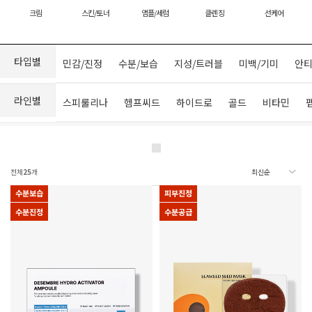
크림
스킨/토너
앰플/세럼
클렌징
선케어
타입별
민감/진정
수분/보습
지성/트러블
미백/기미
안티
라인별
스피룰리나
헴프씨드
하이드로
골드
비타민
전체
25
개
수분보습
피부진정
수분진정
수분공급