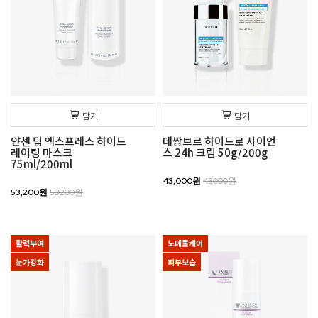
담기
담기
얀센 딥 엑스프레스 하이드
데쌍브르 하이드로 사이언
레이팅 마스크
스 24h 크림 50g/200g
75ml/200ml
43,000원
43000원
53,200원
53200원
활력부여
노폐물케어
눈가강화
피부보습