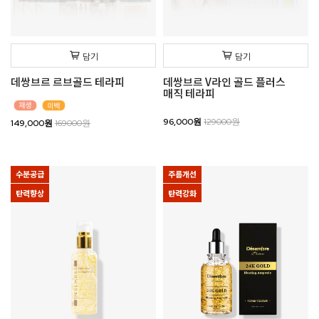
담기
담기
데쌍브르 르브골드 테라피
데쌍브르 V라인 골드 플러스
매직 테라피
96,000원
129000원
149,000원
169000원
수분공급
주름개선
탄력향상
탄력강화