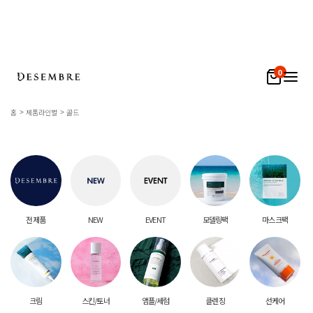
0
홈
제품라인별
골드
전 제품
NEW
EVENT
모델링팩
마스크팩
크림
스킨/토너
앰플/세럼
클렌징
선케어