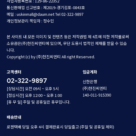
사업자등록번호 : 129-86-22352
통신판매업 신고번호 : 제2019-경기김포-0843호
메일 : uskinmall@daum.net
Tel 02-322-9897
개인정보관리 책임자 : 정수민
본 사이트 내 모든 이미지 및 컨텐츠 등은 저작권법 제 4조에 의한 저작물로써
소유권은(주)현진씨엔티에 있으며, 무단 도용시 법적인 제재를 받을 수 있습
니다.
Copyright (c) by (주)현진씨엔티 All right Reserved.
고객센터
입금계좌
02-322-9897
신한은행
(주)현진씨엔티
[상담시간] 오전 09시 ~ 오후 5시
140-011-915390
[점심시간] 오후 12:00 ~ 오후 1:00
[휴 무 일] 주말 및 공휴일은 휴무입니다.
배송안내
로젠택배 당일 오후 4시 결제완료시 당일출고 (주말 및 공휴일 제외)