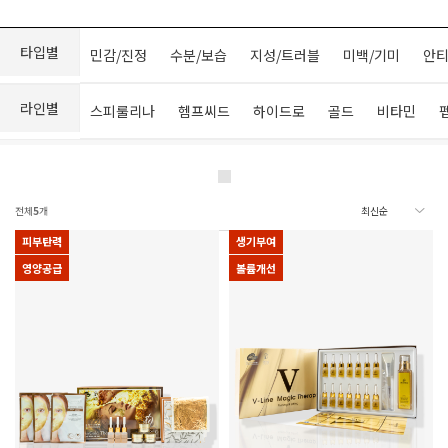
타입별
민감/진정
수분/보습
지성/트러블
미백/기미
안티
라인별
스피룰리나
헴프씨드
하이드로
골드
비타민
전체
5
개
피부탄력
생기부여
영양공급
볼륨개선