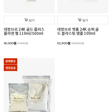
담기
담기
데쌍브르 24K 골드 플러스
데쌍브르 엣홈 24K 슈퍼 골
콜라겐 젤 110ml/500ml
드 블라스팅 앰플 100ml
18,000원
21400원
52,900원
108000원
탄력향상
영양공급