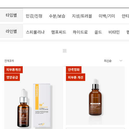
타입별
민감/진정
수분/보습
지성/트러블
미백/기미
안티
라인별
스피룰리나
헴프씨드
하이드로
골드
비타민
전체
3
개
피부톤개선
안색정화
영양공급
피부톤 개선