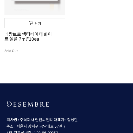
담기
데쌍브르 엑티베이터 화이
트 앰플 7ml*10ea
Sold Out
회사명 : 주식회사 현진씨엔티
대표자 : 정성한
주소 : 서울시 강서구 곰달래로 57길 7
사업자등록번호 : 129-86-22352