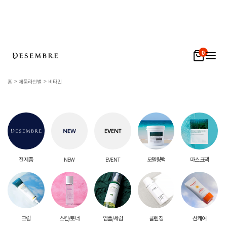
0
홈
제품라인별
비타민
전 제품
NEW
EVENT
모델링팩
마스크팩
크림
스킨/토너
앰플/세럼
클렌징
선케어