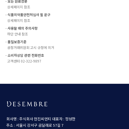
ㆍ모든 원료성분
상세페이지 참조
ㆍ식품의약품안전처심사 필 문구
상세페이지 참조
ㆍ사용할 때의 주의사항
하단 안내 참조
ㆍ품질보증기준
공정거래위원회 고시 규정에 의거
ㆍ소비자상담 관련 전화번호
고객센터 02-322-9897
회사명 : 주식회사 현진씨엔티
대표자 : 정성한
주소 : 서울시 강서구 곰달래로 57길 7