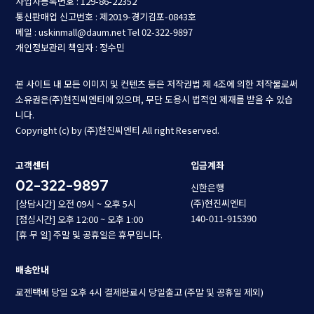
사업자등록번호 : 129-86-22352
통신판매업 신고번호 : 제2019-경기김포-0843호
메일 : uskinmall@daum.net
Tel 02-322-9897
개인정보관리 책임자 : 정수민
본 사이트 내 모든 이미지 및 컨텐츠 등은 저작권법 제 4조에 의한 저작물로써
소유권은(주)현진씨엔티에 있으며, 무단 도용시 법적인 제재를 받을 수 있습
니다.
Copyright (c) by (주)현진씨엔티 All right Reserved.
고객센터
입금계좌
02-322-9897
신한은행
(주)현진씨엔티
[상담시간] 오전 09시 ~ 오후 5시
140-011-915390
[점심시간] 오후 12:00 ~ 오후 1:00
[휴 무 일] 주말 및 공휴일은 휴무입니다.
배송안내
로젠택배 당일 오후 4시 결제완료시 당일출고 (주말 및 공휴일 제외)