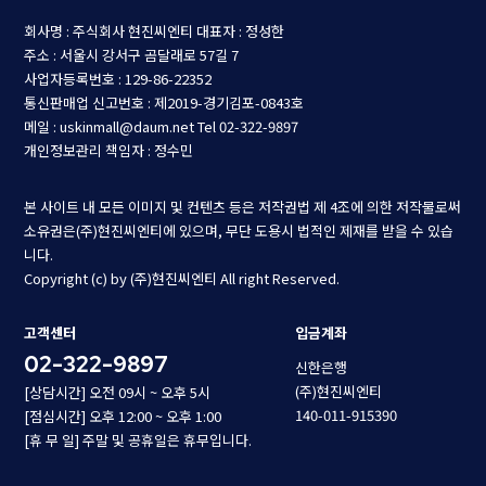
회사명 : 주식회사 현진씨엔티
대표자 : 정성한
주소 : 서울시 강서구 곰달래로 57길 7
사업자등록번호 : 129-86-22352
통신판매업 신고번호 : 제2019-경기김포-0843호
메일 : uskinmall@daum.net
Tel 02-322-9897
개인정보관리 책임자 : 정수민
본 사이트 내 모든 이미지 및 컨텐츠 등은 저작권법 제 4조에 의한 저작물로써
소유권은(주)현진씨엔티에 있으며, 무단 도용시 법적인 제재를 받을 수 있습
니다.
Copyright (c) by (주)현진씨엔티 All right Reserved.
고객센터
입금계좌
02-322-9897
신한은행
(주)현진씨엔티
[상담시간] 오전 09시 ~ 오후 5시
140-011-915390
[점심시간] 오후 12:00 ~ 오후 1:00
[휴 무 일] 주말 및 공휴일은 휴무입니다.