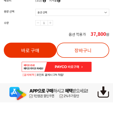
배송비
(조건)
지역별
용량 선택
수량
37,800
옵션 적용가
원
바로 구매
장바구니
[ 결제혜택 ]
포인트 결제시 1% 적립!