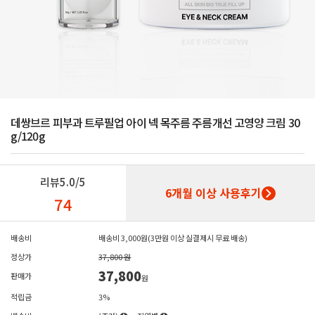
데쌍브르 피부과 트루필업 아이 넥 목주름 주름개선 고영양 크림 30
g/120g
리뷰
5.0/5
6개월 이상 사용후기
74
배송비
배송비 3,000원(3만원 이상 실결제시 무료 배송)
정상가
37,800 원
37,800
판매가
원
적립금
3%