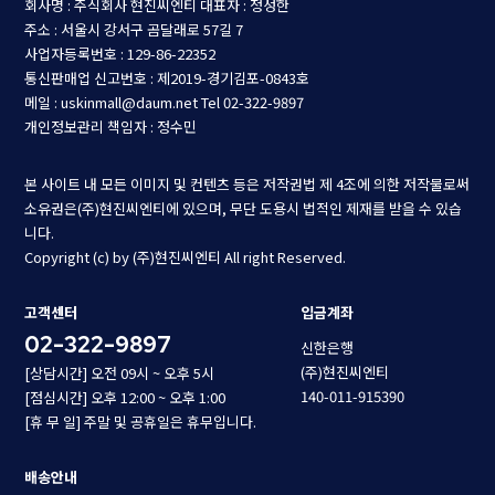
회사명 : 주식회사 현진씨엔티
대표자 : 정성한
주소 : 서울시 강서구 곰달래로 57길 7
사업자등록번호 : 129-86-22352
통신판매업 신고번호 : 제2019-경기김포-0843호
메일 : uskinmall@daum.net
Tel 02-322-9897
개인정보관리 책임자 : 정수민
본 사이트 내 모든 이미지 및 컨텐츠 등은 저작권법 제 4조에 의한 저작물로써
소유권은(주)현진씨엔티에 있으며, 무단 도용시 법적인 제재를 받을 수 있습
니다.
Copyright (c) by (주)현진씨엔티 All right Reserved.
고객센터
입금계좌
02-322-9897
신한은행
(주)현진씨엔티
[상담시간] 오전 09시 ~ 오후 5시
140-011-915390
[점심시간] 오후 12:00 ~ 오후 1:00
[휴 무 일] 주말 및 공휴일은 휴무입니다.
배송안내