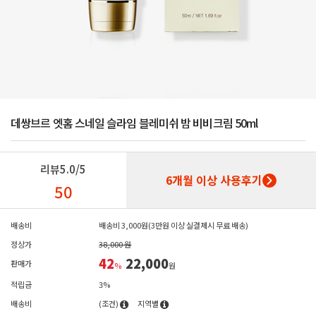
데쌍브르 엣홈 스네일 슬라임 블레미쉬 밤 비비크림 50ml
리뷰
5.0/5
6개월 이상 사용후기
50
배송비
배송비 3,000원(3만원 이상 실결제시 무료 배송)
정상가
38,000 원
42
22,000
판매가
%
원
적립금
3%
배송비
(조건)
지역별