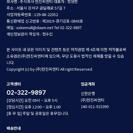
회사명 : 주식회사 현진씨엔티
대표자 : 정성한
주소 : 서울시 강서구 곰달래로 57길 7
사업자등록번호 : 129-86-22352
통신판매업 신고번호 : 제2019-경기김포-0843호
메일 : uskinmall@daum.net
Tel 02-322-9897
개인정보관리 책임자 : 정수민
본 사이트 내 모든 이미지 및 컨텐츠 등은 저작권법 제 4조에 의한 저작물로써
소유권은(주)현진씨엔티에 있으며, 무단 도용시 법적인 제재를 받을 수 있습
니다.
Copyright (c) by (주)현진씨엔티 All right Reserved.
고객센터
입금계좌
02-322-9897
신한은행
(주)현진씨엔티
[상담시간] 오전 09시 ~ 오후 5시
140-011-915390
[점심시간] 오후 12:00 ~ 오후 1:00
[휴 무 일] 주말 및 공휴일은 휴무입니다.
배송안내