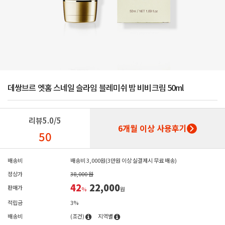
데쌍브르 엣홈 스네일 슬라임 블레미쉬 밤 비비크림 50ml
리뷰
5.0/5
6개월 이상 사용후기
50
배송비
배송비 3,000원(3만원 이상 실결제시 무료 배송)
정상가
38,000 원
42
22,000
판매가
%
원
적립금
3%
배송비
(조건)
지역별