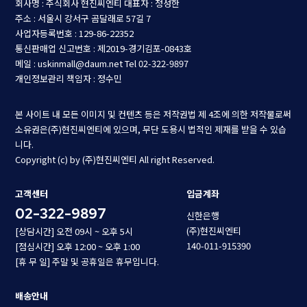
회사명 : 주식회사 현진씨엔티
대표자 : 정성한
주소 : 서울시 강서구 곰달래로 57길 7
사업자등록번호 : 129-86-22352
통신판매업 신고번호 : 제2019-경기김포-0843호
메일 : uskinmall@daum.net
Tel 02-322-9897
개인정보관리 책임자 : 정수민
본 사이트 내 모든 이미지 및 컨텐츠 등은 저작권법 제 4조에 의한 저작물로써
소유권은(주)현진씨엔티에 있으며, 무단 도용시 법적인 제재를 받을 수 있습
니다.
Copyright (c) by (주)현진씨엔티 All right Reserved.
고객센터
입금계좌
02-322-9897
신한은행
(주)현진씨엔티
[상담시간] 오전 09시 ~ 오후 5시
140-011-915390
[점심시간] 오후 12:00 ~ 오후 1:00
[휴 무 일] 주말 및 공휴일은 휴무입니다.
배송안내