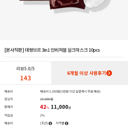
[본사직판] 데쌍브르 3in1 인비져블 실크마스크 10pcs
리뷰
5.0/5
6개월 이상 사용후기
143
배송비
배송비 3,000원(3만원 이상 실결제시 무료 배송)
정상가
19,000 원
42
11,000
판매가
%
원
적립금
3%
배송비
(조건)
지역별