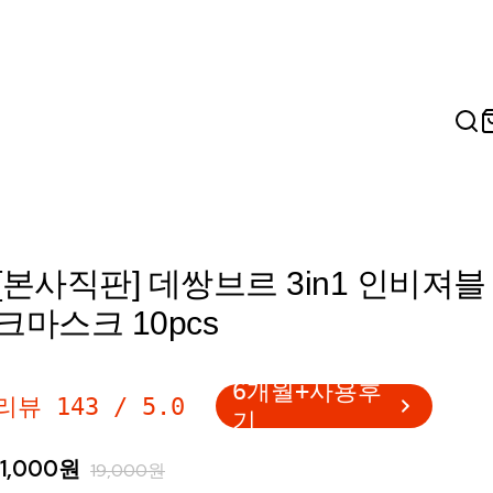
[본사직판] 데쌍브르 3in1 인비져블
크마스크 10pcs
6개월+사용후
리뷰
143
/
5.0
기
11,000
원
19,000
원