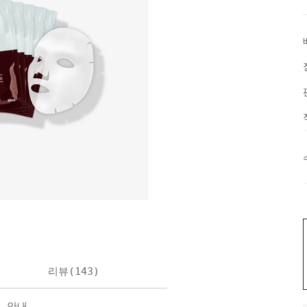
리뷰(
143
)
불 안내