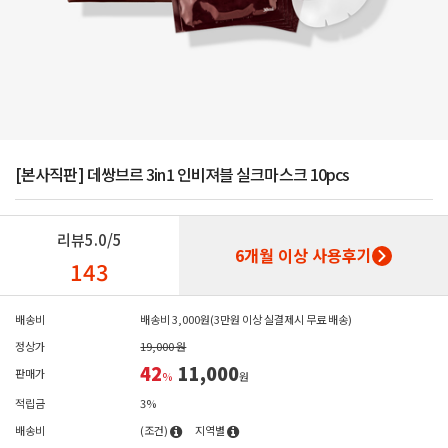
[본사직판] 데쌍브르 3in1 인비져블 실크마스크 10pcs
리뷰
5.0/5
6개월 이상 사용후기
143
배송비
배송비 3,000원(3만원 이상 실결제시 무료 배송)
정상가
19,000 원
42
11,000
판매가
%
원
적립금
3%
배송비
(조건)
지역별