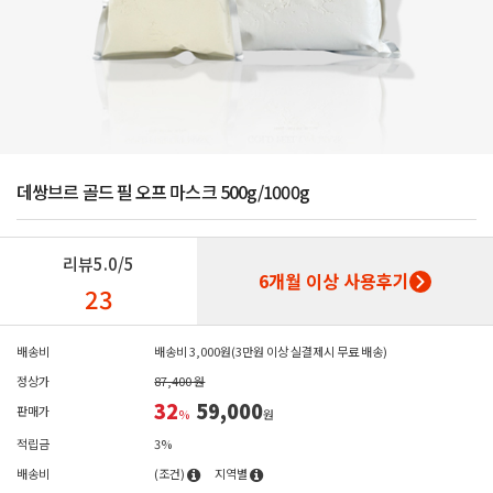
데쌍브르 골드 필 오프 마스크 500g/1000g
리뷰
5.0/5
6개월 이상 사용후기
23
배송비
배송비 3,000원(3만원 이상 실결제시 무료 배송)
정상가
87,400 원
32
59,000
판매가
%
원
적립금
3%
배송비
(조건)
지역별