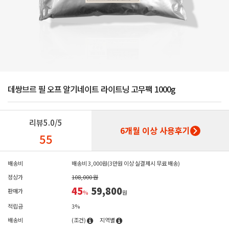
데쌍브르 필 오프 알기네이트 라이트닝 고무팩 1000g
리뷰
5.0/5
6개월 이상 사용후기
55
배송비
배송비 3,000원(3만원 이상 실결제시 무료 배송)
정상가
108,000 원
45
59,800
판매가
%
원
적립금
3%
배송비
(조건)
지역별