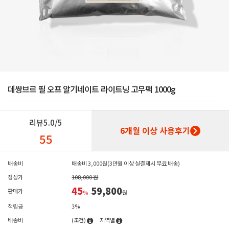
데쌍브르 필 오프 알기네이트 라이트닝 고무팩 1000g
리뷰
5.0/5
6개월 이상 사용후기
55
배송비
배송비 3,000원(3만원 이상 실결제시 무료 배송)
정상가
108,000 원
45
59,800
판매가
%
원
적립금
3%
배송비
(조건)
지역별