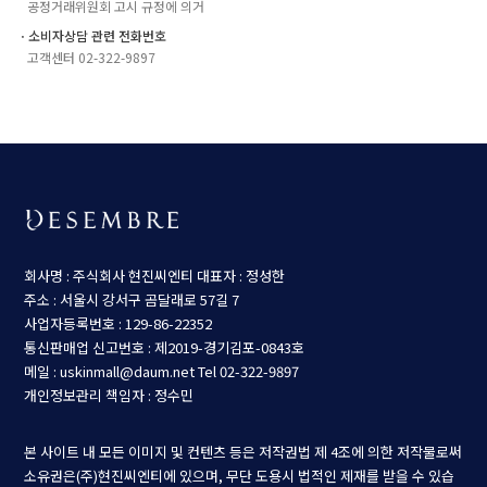
공정거래위원회 고시 규정에 의거
ㆍ소비자상담 관련 전화번호
고객센터 02-322-9897
회사명 : 주식회사 현진씨엔티
대표자 : 정성한
주소 : 서울시 강서구 곰달래로 57길 7
사업자등록번호 : 129-86-22352
통신판매업 신고번호 : 제2019-경기김포-0843호
메일 : uskinmall@daum.net
Tel 02-322-9897
개인정보관리 책임자 : 정수민
본 사이트 내 모든 이미지 및 컨텐츠 등은 저작권법 제 4조에 의한 저작물로써
소유권은(주)현진씨엔티에 있으며, 무단 도용시 법적인 제재를 받을 수 있습