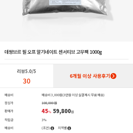
데쌍브르 필 오프 알기네이트 센서티브 고무팩 1000g
리뷰
5.0/5
6개월 이상 사용후기
30
배송비
배송비 3,000원(3만원 이상 실결제시 무료 배송)
정상가
108,000 원
45
59,800
판매가
%
원
적립금
3%
배송비
(조건)
지역별