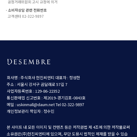
공정거래위원회 고시 규정에 의거
ㆍ소비자상담 관련 전화번호
고객센터 02-322-9897
회사명 : 주식회사 현진씨엔티
대표자 : 정성한
주소 : 서울시 강서구 곰달래로 57길 7
사업자등록번호 : 129-86-22352
통신판매업 신고번호 : 제2019-경기김포-0843호
메일 : uskinmall@daum.net
Tel 02-322-9897
개인정보관리 책임자 : 정수민
본 사이트 내 모든 이미지 및 컨텐츠 등은 저작권법 제 4조에 의한 저작물로써
소유권은(주)현진씨엔티에 있으며, 무단 도용시 법적인 제재를 받을 수 있습