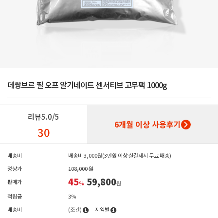
데쌍브르 필 오프 알기네이트 센서티브 고무팩 1000g
리뷰
5.0/5
6개월 이상 사용후기
30
배송비
배송비 3,000원(3만원 이상 실결제시 무료 배송)
정상가
108,000 원
45
59,800
판매가
%
원
적립금
3%
배송비
(조건)
지역별