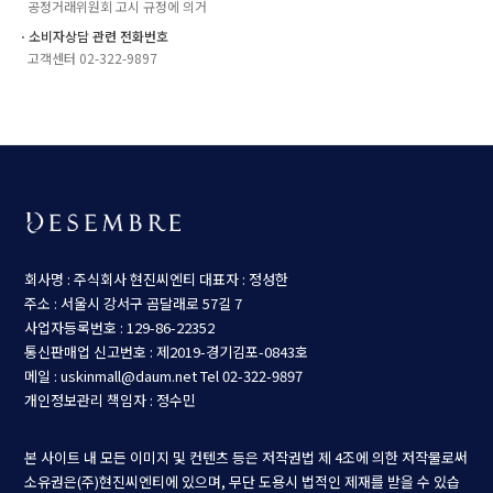
공정거래위원회 고시 규정에 의거
ㆍ소비자상담 관련 전화번호
고객센터 02-322-9897
회사명 : 주식회사 현진씨엔티
대표자 : 정성한
주소 : 서울시 강서구 곰달래로 57길 7
사업자등록번호 : 129-86-22352
통신판매업 신고번호 : 제2019-경기김포-0843호
메일 : uskinmall@daum.net
Tel 02-322-9897
개인정보관리 책임자 : 정수민
본 사이트 내 모든 이미지 및 컨텐츠 등은 저작권법 제 4조에 의한 저작물로써
소유권은(주)현진씨엔티에 있으며, 무단 도용시 법적인 제재를 받을 수 있습