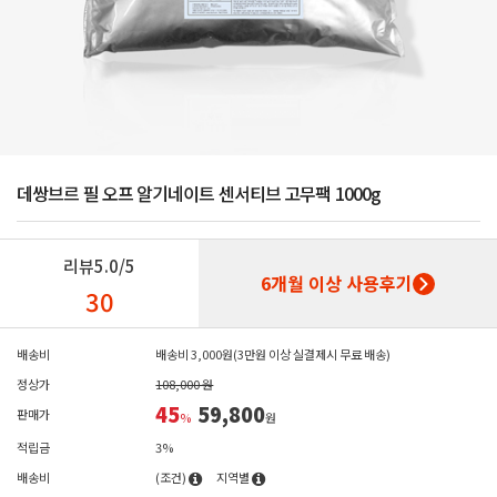
데쌍브르 필 오프 알기네이트 센서티브 고무팩 1000g
리뷰
5.0/5
6개월 이상 사용후기
30
배송비
배송비 3,000원(3만원 이상 실결제시 무료 배송)
정상가
108,000 원
45
59,800
판매가
%
원
적립금
3%
배송비
(조건)
지역별