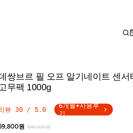
데쌍브르 필 오프 알기네이트 센서
고무팩 1000g
6개월+사용후
리뷰
30
/
5.0
기
59,800
원
108,000
원