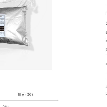
리뷰(
30
)
불 안내