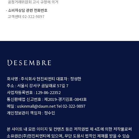
공정거래위원회 고시 규정에 의거
ㆍ소비자상담 관련 전화번호
고객센터 02-322-9897
회사명 : 주식회사 현진씨엔티
대표자 : 정성한
주소 : 서울시 강서구 곰달래로 57길 7
사업자등록번호 : 129-86-22352
통신판매업 신고번호 : 제2019-경기김포-0843호
메일 : uskinmall@daum.net
Tel 02-322-9897
개인정보관리 책임자 : 정수민
본 사이트 내 모든 이미지 및 컨텐츠 등은 저작권법 제 4조에 의한 저작물로써
소유권은(주)현진씨엔티에 있으며, 무단 도용시 법적인 제재를 받을 수 있습