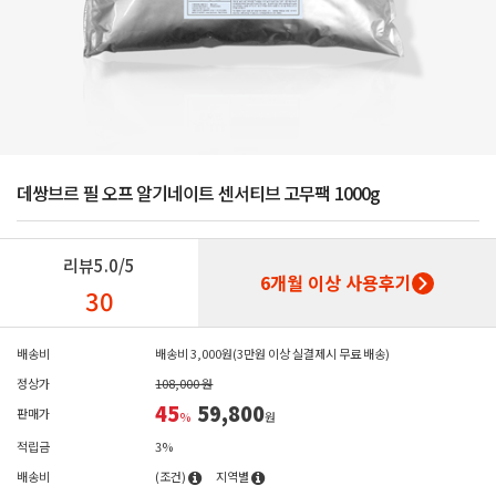
데쌍브르 필 오프 알기네이트 센서티브 고무팩 1000g
리뷰
5.0/5
6개월 이상 사용후기
30
배송비
배송비 3,000원(3만원 이상 실결제시 무료 배송)
정상가
108,000 원
45
59,800
판매가
%
원
적립금
3%
배송비
(조건)
지역별